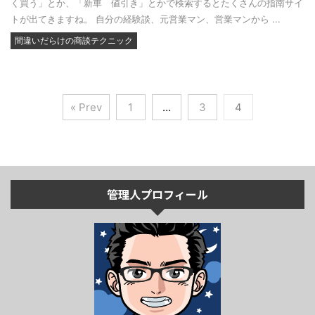
く買う」とか、「新車 値引き」とかで検索するとたくさんの指南サイ
トが出てきますね。 自分の経験談、元営業マン、営業マンから ...
間違いだらけの商談テクニック
« Prev
1
…
3
4
管理人プロフィール