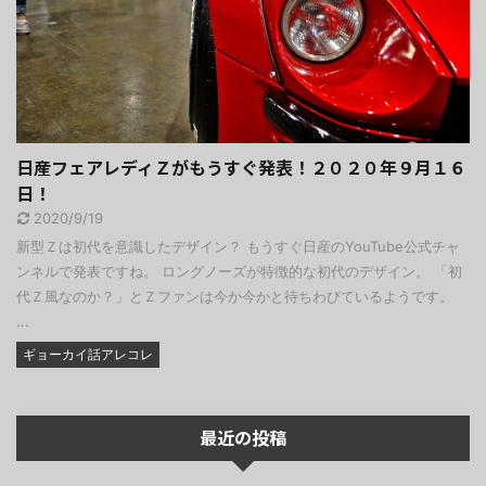
日産フェアレディＺがもうすぐ発表！２０２０年９月１６
日！
2020/9/19
新型Ｚは初代を意識したデザイン？ もうすぐ日産のYouTube公式チャ
ンネルで発表ですね。 ロングノーズが特徴的な初代のデザイン。 「初
代Ｚ風なのか？」とＺファンは今か今かと待ちわびているようです。
...
ギョーカイ話アレコレ
最近の投稿