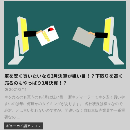
車を安く買いたいなら3月決算が狙い目！？下取りを高く
売るのもやっぱり3月決算！？
2021/2/11
車を売るのも買うのも3月は狙い目！ 新車ディーラーで車を安く買いや
すいのは年に何度かのタイミングがあります。 各社状況は様々なので
絶対、とは言い切れないのですが、間違いなく自動車販売業界で一番重
要なの ...
ギョーカイ話アレコレ