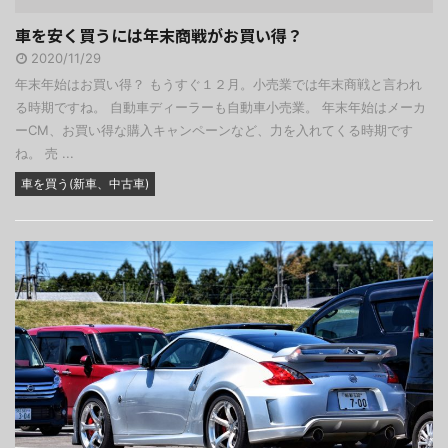
車を安く買うには年末商戦がお買い得？
2020/11/29
年末年始はお買い得？ もうすぐ１２月。小売業では年末商戦と言われ
る時期ですね。 自動車ディーラーも自動車小売業。 年末年始はメーカ
ーCM、お買い得な購入キャンペーンなど、力を入れてくる時期です
ね。 売 ...
車を買う(新車、中古車)