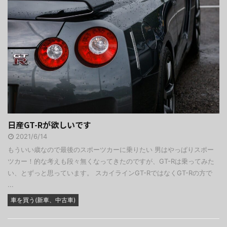
日産GT-Rが欲しいです
2021/6/14
もういい歳なので最後のスポーツカーに乗りたい 男はやっぱりスポー
ツカー！的な考えも段々無くなってきたのですが、GT-Rは乗ってみた
い、とずっと思っています。 スカイラインGT-RではなくGT-Rの方で
...
車を買う(新車、中古車)