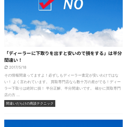
「ディーラーに下取りを出すと安いので損をする」は半分
間違い！
2017/5/18
その情報間違ってますよ！必ずしもディーラー査定が安いわけではな
い！ よく言われています。 買取専門店なら数十万の差がでる！ディー
ラー下取りは絶対に損！ 半分正解、半分間違いです。 確かに買取専門
店の方 ...
間違いだらけの商談テクニック