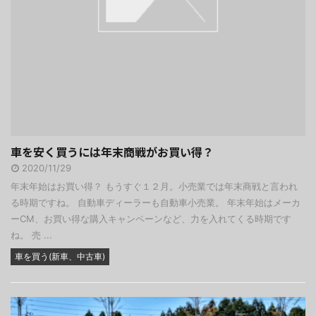
車を安く買うには年末商戦がお買い得？
2020/11/29
年末年始はお買い得？ もうすぐ１２月。小売業では年末商戦と言われ
る時期ですね。 自動車ディーラーも自動車小売業。 年末年始はメーカ
ーCM、お買い得な購入キャンペーンなど、力を入れてくる時期です
ね。 売 ...
車を買う(新車、中古車)