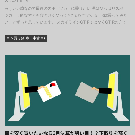
2021/6/14
もういい歳なので最後のスポーツカーに乗りたい 男はやっぱりスポー
ツカー！的な考えも段々無くなってきたのですが、GT-Rは乗ってみた
い、とずっと思っています。 スカイラインGT-RではなくGT-Rの方で
...
車を買う(新車、中古車)
車を安く買いたいなら3月決算が狙い目！？下取りを高く