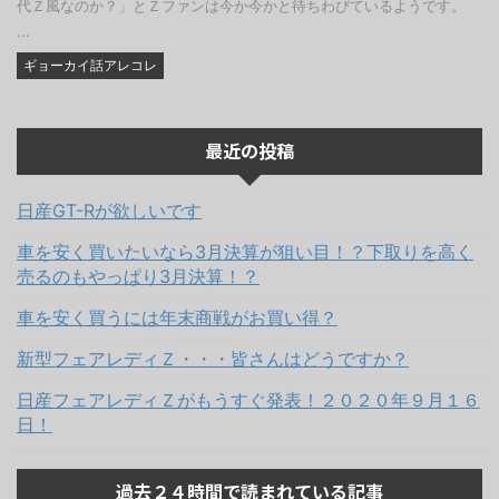
代Ｚ風なのか？」とＺファンは今か今かと待ちわびているようです。
...
ギョーカイ話アレコレ
最近の投稿
日産GT-Rが欲しいです
車を安く買いたいなら3月決算が狙い目！？下取りを高く
売るのもやっぱり3月決算！？
車を安く買うには年末商戦がお買い得？
新型フェアレディＺ・・・皆さんはどうですか？
日産フェアレディＺがもうすぐ発表！２０２０年９月１６
日！
過去２４時間で読まれている記事