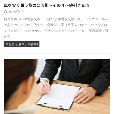
車を安く買う為の交渉術～その４～値引き交渉
2018/7/19
新車見積りの値引き交渉！ いよいよ値引き交渉です。 プロのセールス
であるカジクンから伝えたい交渉術。 実は小手先のテクニックなどは
ありません。 というかむしろテクニックとされている ・競合車種を引
き合 ...
車を買う(新車、中古車)