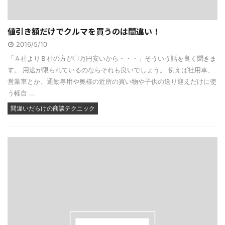
値引き額だけでクルマを買うのは間違い！
2016/5/10
「Ａ社よりＢ社の方が〇万円安いから・・・」そういう話を良く聞きま
す。 用途が限られているのならそれも良いでしょう。 例えば社用車、
営業車とか、通勤専用や奥様の近所の買い物や子供の送り迎えだけに使
う軽自 ...
間違いだらけの商談テクニック