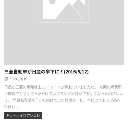
三菱自動車が日産の傘下に！(2016/5/12)
2020/9/19
日産が三菱の筆頭株主に ニュースが流れていましたね。 今回の燃費不
正問題でとうとう三菱だけではブランド維持ができなくなったのでしょ
う。 問題発覚以来下がり続けていた株価が一転、本日はストップ高を
付けた ...
ギョーカイ話アレコレ