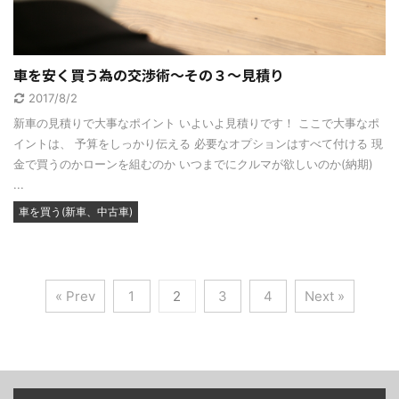
車を安く買う為の交渉術～その３～見積り
2017/8/2
新車の見積りで大事なポイント いよいよ見積りです！ ここで大事なポ
イントは、 予算をしっかり伝える 必要なオプションはすべて付ける 現
金で買うのかローンを組むのか いつまでにクルマが欲しいのか(納期)
...
車を買う(新車、中古車)
« Prev
1
2
3
4
Next »