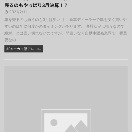
売るのもやっぱり3月決算！？
2021/2/11
車を売るのも買うのも3月は狙い目！ 新車ディーラーで車を安く買いや
すいのは年に何度かのタイミングがあります。 各社状況は様々なので
絶対、とは言い切れないのですが、間違いなく自動車販売業界で一番重
要なの ...
ギョーカイ話アレコレ