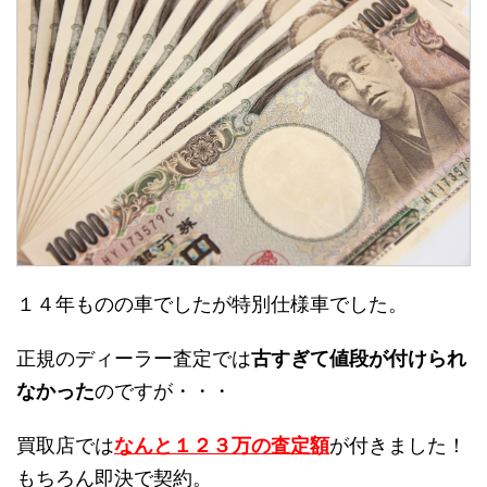
１４年ものの車でしたが特別仕様車でした。
正規のディーラー査定では
古すぎて値段が付けられ
なかった
のですが・・・
買取店では
なんと１２３万の査定額
が付きました！
もちろん即決で契約。