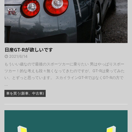
日産GT-Rが欲しいです
2021/6/14
もういい歳なので最後のスポーツカーに乗りたい 男はやっぱりスポー
ツカー！的な考えも段々無くなってきたのですが、GT-Rは乗ってみた
い、とずっと思っています。 スカイラインGT-RではなくGT-Rの方で
...
車を買う(新車、中古車)