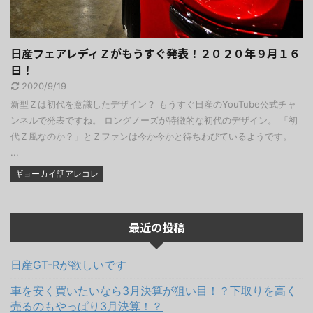
日産フェアレディＺがもうすぐ発表！２０２０年９月１６
日！
2020/9/19
新型Ｚは初代を意識したデザイン？ もうすぐ日産のYouTube公式チャ
ンネルで発表ですね。 ロングノーズが特徴的な初代のデザイン。 「初
代Ｚ風なのか？」とＺファンは今か今かと待ちわびているようです。
...
ギョーカイ話アレコレ
最近の投稿
日産GT-Rが欲しいです
車を安く買いたいなら3月決算が狙い目！？下取りを高く
売るのもやっぱり3月決算！？