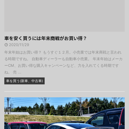
車を安く買うには年末商戦がお買い得？
2020/11/29
年末年始はお買い得？ もうすぐ１２月。小売業では年末商戦と言われ
る時期ですね。 自動車ディーラーも自動車小売業。 年末年始はメーカ
ーCM、お買い得な購入キャンペーンなど、力を入れてくる時期です
ね。 売 ...
車を買う(新車、中古車)