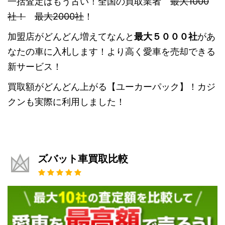
一括査定はもう古い！全国の買取業者
最大1000
社！
最大2000社
！
加盟店がどんどん増えてなんと
最大５０００社
があ
なたの車に入札します！より高く愛車を売却できる
新サービス！
買取額がどんどん上がる【ユーカーパック】！カジ
クンも実際に利用しました！
ズバット車買取比較