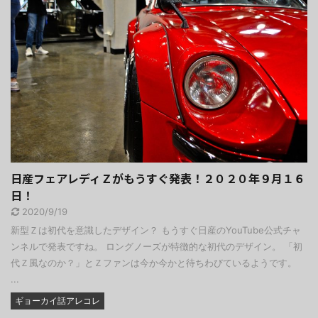
日産フェアレディＺがもうすぐ発表！２０２０年９月１６
日！
2020/9/19
新型Ｚは初代を意識したデザイン？ もうすぐ日産のYouTube公式チャ
ンネルで発表ですね。 ロングノーズが特徴的な初代のデザイン。 「初
代Ｚ風なのか？」とＺファンは今か今かと待ちわびているようです。
...
ギョーカイ話アレコレ