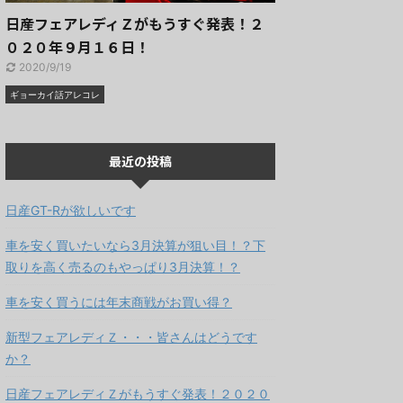
日産フェアレディＺがもうすぐ発表！２
０２０年９月１６日！
2020/9/19
ギョーカイ話アレコレ
最近の投稿
日産GT-Rが欲しいです
車を安く買いたいなら3月決算が狙い目！？下
取りを高く売るのもやっぱり3月決算！？
車を安く買うには年末商戦がお買い得？
新型フェアレディＺ・・・皆さんはどうです
か？
日産フェアレディＺがもうすぐ発表！２０２０