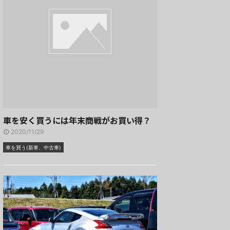
車を安く買うには年末商戦がお買い得？
2020/11/29
車を買う(新車、中古車)